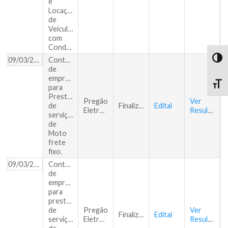
e
Locação
de
Veículos
com
Condutores
TOG
09/03/2018
Contratação
de
empresa
TOGG
para
Prestação
Pregão
Ver
de
Finalizado
Edital
Eletrônico
Resultado
serviços
de
Moto
frete
fixo.
09/03/2018
Contratação
de
empresa
para
prestação
de
Pregão
Ver
Finalizado
Edital
serviços
Eletrônico
Resultado