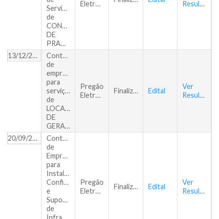
Eletrônico
Resultado
Serviços
de
CONTROLE
DE
PRAGAS
13/12/2017
Contratação
de
empresa
para
Pregão
Ver
serviços
Finalizado
Edital
Eletrônico
Resultado
de
LOCAÇÃO
DE
GERADOR
20/09/2017
Contratação
de
Empresa
para
Instalação,
Configuração
Pregão
Ver
Finalizado
Edital
e
Eletrônico
Resultado
Suporte
de
Infraestrutura