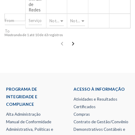
de
Redes
Nothing selected
Nothing selected
Mostrando de 1 até 10 de 63 registros
PROGRAMA DE
ACESSO À INFORMAÇÃO
INTEGRIDADE E
Atividades e Resultados
COMPLIANCE
Certificados
Alta Administração
Compras
Manual de Conformidade
Contrato de Gestão/Convênio
Administrativa, Políticas e
Demonstrativos Contábeis e