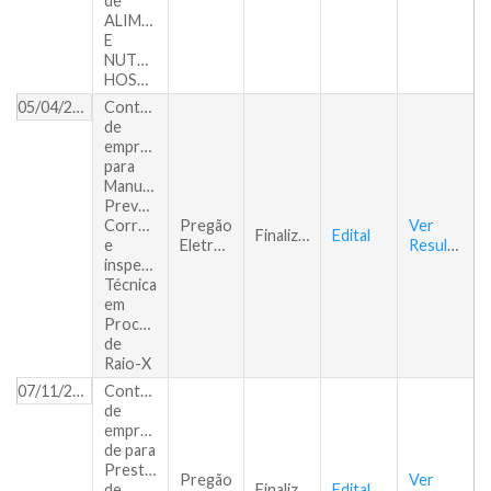
de
ALIMENTAÇÃO
E
NUTRIÇÃO
HOSPITALAR
05/04/2018
Contratação
de
empresa
para
Manutenção
Preventiva,
Corretiva
Pregão
Ver
Finalizado
Edital
e
Eletrônico
Resultado
inspeção
Técnica
em
Processadora
de
Raio-X
07/11/2017
Contratação
de
empresa
de para
Prestação
Pregão
Ver
de
Finalizado
Edital