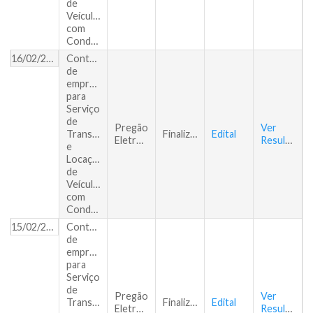
de
Veículos
com
Condutores
16/02/2018
Contratação
de
empresa
para
Serviço
de
Pregão
Ver
Transporte
Finalizado
Edital
Eletrônico
Resultado
e
Locação
de
Veículos
com
Condutores
15/02/2018
Contratação
de
empresa
para
Serviço
de
Pregão
Ver
Transporte
Finalizado
Edital
Eletrônico
Resultado