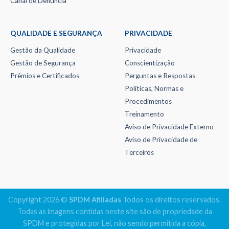
Canal de Denúncia
QUALIDADE E SEGURANÇA
PRIVACIDADE
Gestão da Qualidade
Privacidade
Gestão de Segurança
Conscientização
Prêmios e Certificados
Perguntas e Respostas
Políticas, Normas e
Procedimentos
Treinamento
Aviso de Privacidade Externo
Aviso de Privacidade de
Terceiros
Copyright 2026 ©
SPDM Afiliadas
Todos os direitos reservados.
Todas as imagens contidas neste site são de propriedade da
SPDM e protegidas por Lei, não sendo permitida a cópia,